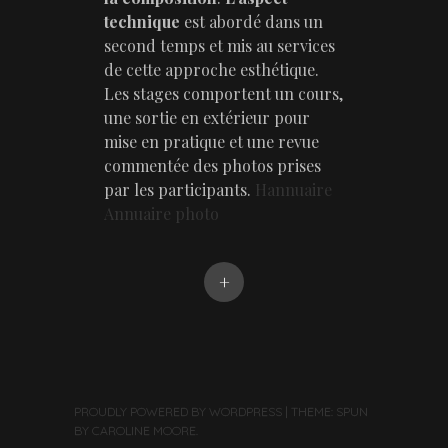
technique
est abordé dans un
second temps et mis au services
de cette approche esthétique.
Les stages comportent un cours,
une sortie en extérieur pour
mise en pratique et une revue
commentée des photos prises
par les participants.
Hannuaire
Annuaire photo
+
PROUDLY POWERED BY WORDPRESS
|
THEME: SPUN
BY
CAROLINE MOORE
.