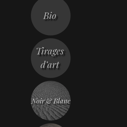
Bio
Tirages
d’art
Noir & Blanc